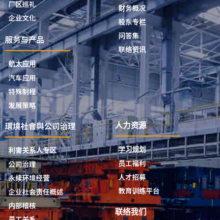
厂区巡礼
财务概况
企业文化
股东专栏
问答集
服务与产品
联络资讯
航太应用
汽车应用
特殊制程
发展策略
環境社會與公司治理
人力资源
学习规划
利害关系人专区
员工福利
公司治理
人才招募
永续环境经营
教育训练平台
企业社会责任概述
内部稽核
联络我们
员工关系