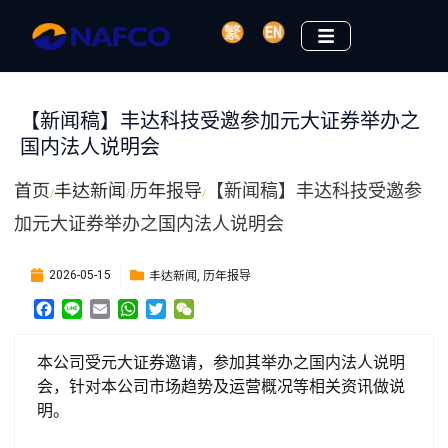
【新闻稿】丰达科技受邀参加元大证券举办之
国内法人说明会
首页
丰达新闻
历年报导
【新闻稿】丰达科技受邀参
/
/
/
加元大证券举办之国内法人说明会
丰达新闻
历年报导
2026-05-15
,
F
L
E
W
T
W
a
i
m
h
w
e
c
n
a
a
i
C
本公司受元大证券邀请，参加其举办之国内法人说明
e
e
i
t
t
h
b
l
s
t
a
会，针对本公司市场趋势及运营概况等相关资讯做说
o
A
e
t
明。
o
p
r