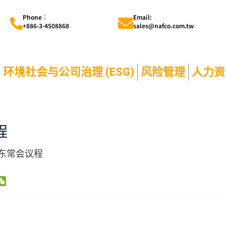
Phone︰
Email:
+886-3-4508868
sales@nafco.com.tw
环境社会与公司治理 (ESG)
风险管理
人力资
程
股东常会议程
W
e
C
h
a