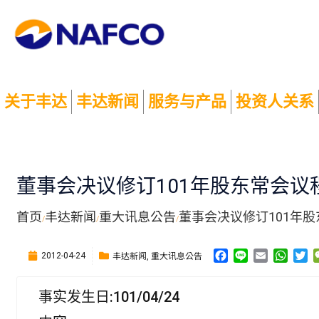
关于丰达
丰达新闻
服务与产品
投资人关系
董事会决议修订101年股东常会议
首页
丰达新闻
重大讯息公告
董事会决议修订101年
/
/
/
F
L
E
W
T
丰达新闻
重大讯息公告
2012-04-24
,
a
i
m
h
w
c
n
a
a
i
事实发生日:101/04/24
e
e
i
t
t
b
l
s
t