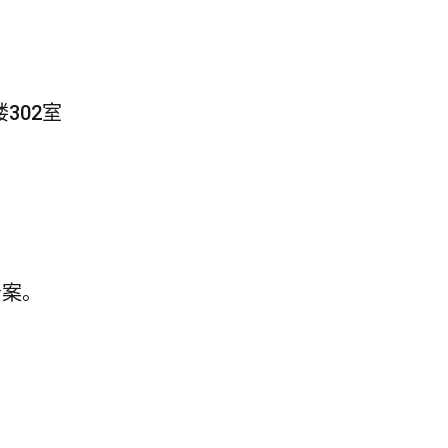
t
302室
告案。