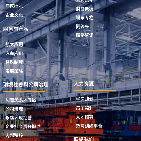
厂区巡礼
财务概况
企业文化
股东专栏
问答集
服务与产品
联络资讯
航太应用
汽车应用
特殊制程
发展策略
環境社會與公司治理
人力资源
学习规划
利害关系人专区
员工福利
公司治理
人才招募
永续环境经营
教育训练平台
企业社会责任概述
内部稽核
联络我们