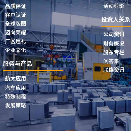
活动剪影
品质保证
客户认证
投资人关系
全球版图
迈向荣耀
公司资讯
厂区巡礼
财务概况
企业文化
股东专栏
问答集
服务与产品
联络资讯
航太应用
汽车应用
特殊制程
发展策略