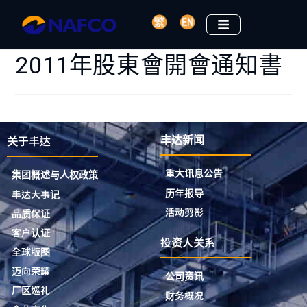
2011年股東會開會通知書
关于丰达
丰达新闻
重大讯息公告
集团概述与人权政策
历年报导
丰达大事记
活动剪影
品质保证
客户认证
投资人关系
全球版图
迈向荣耀
公司资讯
厂区巡礼
财务概况