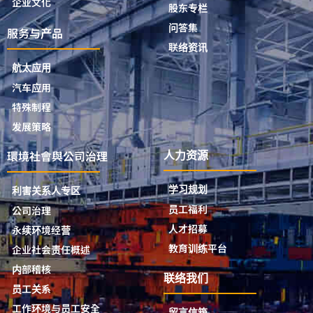
企业文化
股东专栏
问答集
服务与产品
联络资讯
航太应用
汽车应用
特殊制程
发展策略
環境社會與公司治理
人力资源
学习规划
利害关系人专区
员工福利
公司治理
人才招募
永续环境经营
教育训练平台
企业社会责任概述
内部稽核
联络我们
员工关系
工作环境与员工安全
留言信箱