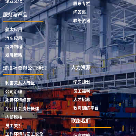
企业文化
股东专栏
问答集
服务与产品
联络资讯
航太应用
汽车应用
特殊制程
发展策略
環境社會與公司治理
人力资源
学习规划
利害关系人专区
员工福利
公司治理
人才招募
永续环境经营
教育训练平台
企业社会责任概述
内部稽核
联络我们
员工关系
工作环境与员工安全
留言信箱