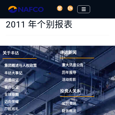
2011 年个别报表
关于丰达
丰达新闻
重大讯息公告
集团概述与人权政策
历年报导
丰达大事记
活动剪影
品质保证
客户认证
投资人关系
全球版图
迈向荣耀
公司资讯
厂区巡礼
财务概况