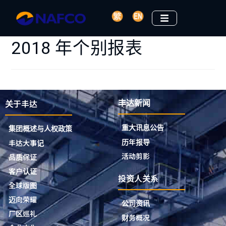
2018 年个别报表
关于丰达
丰达新闻
重大讯息公告
集团概述与人权政策
历年报导
丰达大事记
活动剪影
品质保证
客户认证
投资人关系
全球版图
迈向荣耀
公司资讯
厂区巡礼
财务概况