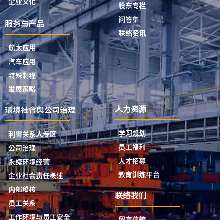
企业文化
股东专栏
问答集
服务与产品
联络资讯
航太应用
汽车应用
特殊制程
发展策略
環境社會與公司治理
人力资源
学习规划
利害关系人专区
员工福利
公司治理
人才招募
永续环境经营
教育训练平台
企业社会责任概述
内部稽核
联络我们
员工关系
工作环境与员工安全
留言信箱