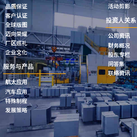
活动剪影
品质保证
客户认证
投资人关系
全球版图
迈向荣耀
公司资讯
厂区巡礼
财务概况
企业文化
股东专栏
问答集
服务与产品
联络资讯
航太应用
汽车应用
特殊制程
发展策略