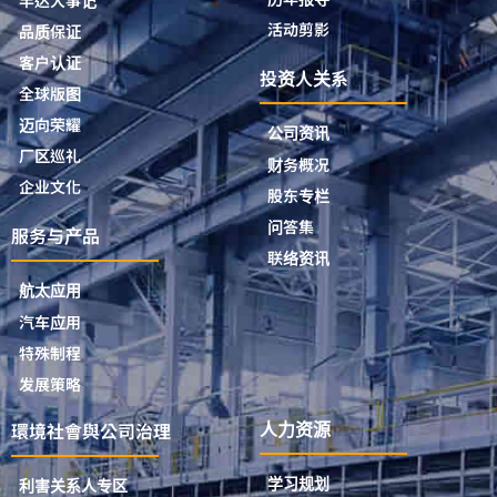
丰达大事记
活动剪影
品质保证
客户认证
投资人关系
全球版图
迈向荣耀
公司资讯
厂区巡礼
财务概况
企业文化
股东专栏
问答集
服务与产品
联络资讯
航太应用
汽车应用
特殊制程
发展策略
環境社會與公司治理
人力资源
学习规划
利害关系人专区