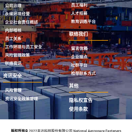
员工福利
公司治理
人才招募
永续环境经营
教育训练平台
企业社会责任概述
内部稽核
联络我们
员工关系
工作环境与员工安全
留言信箱
风险管理政策
企业据点
联络资讯
社群平台
检举联系方式
资讯安全
其他
风险管理
资讯安全政策管理
隐私权宣告
使用条款
版权所有©
2022丰达科技股份有限公司 National Aerospace Fasteners