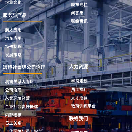
企业文化
股东专栏
问答集
服务与产品
联络资讯
航太应用
汽车应用
特殊制程
发展策略
環境社會與公司治理
人力资源
学习规划
利害关系人专区
员工福利
公司治理
人才招募
永续环境经营
教育训练平台
企业社会责任概述
内部稽核
联络我们
员工关系
工作环境与员工安全