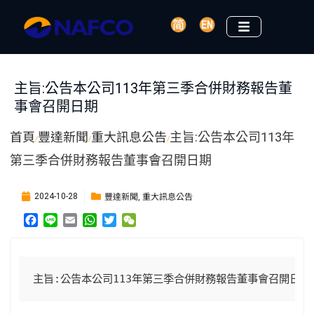
主旨:公告本公司113年第三季合併財務報告董
事會召開日期
首頁
豐達新聞
重大訊息公告
主旨:公告本公司113年
/
/
/
第三季合併財務報告董事會召開日期
豐達新聞
重大訊息公告
2024-10-28
,
F
L
E
W
T
W
a
i
m
h
w
e
c
n
a
a
i
C
e
e
i
t
t
h
b
l
s
t
a
主旨
:
公告本公司
113
年第三季合併財務報告董事會召開日期
o
A
e
t
o
p
r