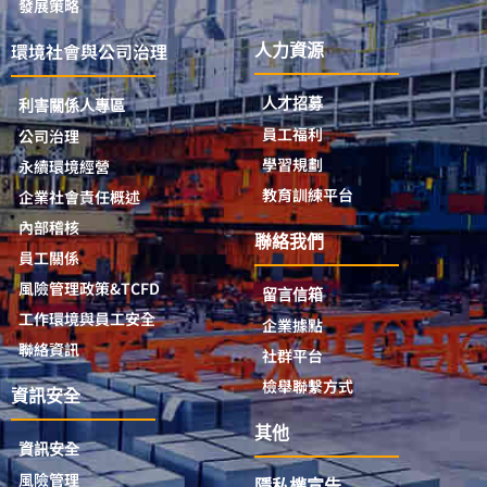
發展策略
環境社會與公司治理
人力資源
人才招募
利害關係人專區
員工福利
公司治理
學習規劃
永續環境經營
教育訓練平台
企業社會責任概述
內部稽核
聯絡我們
員工關係
風險管理政策&TCFD
留言信箱
工作環境與員工安全
企業據點
聯絡資訊
社群平台
檢舉聯繫方式
資訊安全
其他
資訊安全
風險管理
隱私權宣告