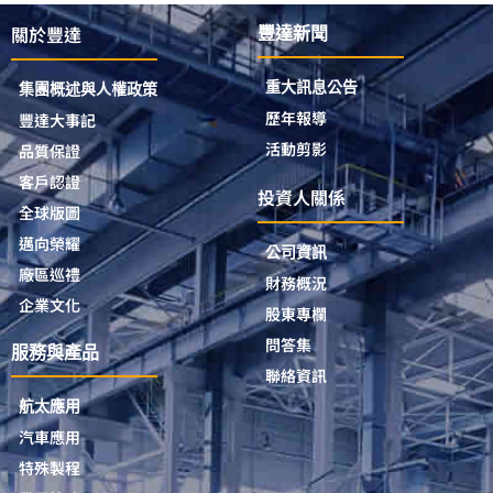
關於豐達
豐達新聞
重大訊息公告
集團概述與人權政策
歷年報導
豐達大事記
活動剪影
品質保證
客戶認證
投資人關係
全球版圖
邁向榮耀
公司資訊
廠區巡禮
財務概況
企業文化
股東專欄
問答集
服務與產品
聯絡資訊
航太應用
汽車應用
特殊製程