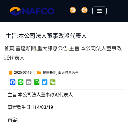
主旨:本公司法人董事改派代表人
首頁
豐達新聞
重大訊息公告
主旨:本公司法人董事改
/
/
/
派代表人
豐達新聞
重大訊息公告
2025-03-19
,
F
L
E
W
T
W
a
i
m
h
w
e
c
n
a
a
i
C
主旨:本公司法人董事改派代表人
e
e
i
t
t
h
b
l
s
t
a
事實發生日:114/03/19
o
A
e
t
o
p
r
內容:
k
p