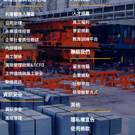
人才招募
利害關係人專區
員工福利
公司治理
學習規劃
永續環境經營
教育訓練平台
企業社會責任概述
內部稽核
聯絡我們
員工關係
風險管理政策&TCFD
留言信箱
工作環境與員工安全
企業據點
聯絡資訊
社群平台
檢舉聯繫方式
資訊安全
其他
資訊安全
風險管理
隱私權宣告
使用條款