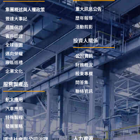
重大訊息公告
集團概述與人權政策
歷年報導
豐達大事記
活動剪影
品質保證
客戶認證
投資人關係
全球版圖
邁向榮耀
公司資訊
廠區巡禮
財務概況
企業文化
股東專欄
問答集
服務與產品
聯絡資訊
航太應用
汽車應用
特殊製程
發展策略
環境社會與公司治理
人力資源