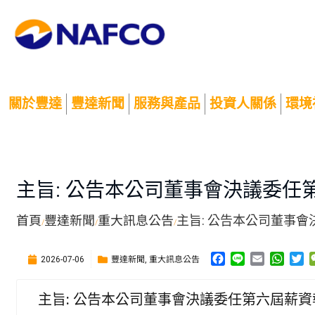
關於豐達
豐達新聞
服務與產品
投資人關係
環境
主旨: 公告本公司董事會決議委任
首頁
豐達新聞
重大訊息公告
主旨: 公告本公司董事
/
/
/
F
L
E
W
T
豐達新聞
重大訊息公告
2026-07-06
,
a
i
m
h
w
c
n
a
a
i
主旨: 公告本公司董事會決議委任第六屆薪
e
e
i
t
t