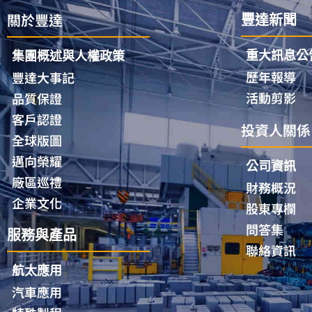
關於豐達
豐達新聞
重大訊息公
集團概述與人權政策
歷年報導
豐達大事記
活動剪影
品質保證
客戶認證
投資人關係
全球版圖
邁向榮耀
公司資訊
廠區巡禮
財務概況
企業文化
股東專欄
問答集
服務與產品
聯絡資訊
航太應用
汽車應用