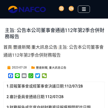
主旨: 公告本公司董事會通過112年第2季合併財
務報告
首頁
豐達新聞
重大訊息公告
主旨: 公告本公司董事會
/
/
/
通過112年第2季合併財務報告
豐達新聞
重大訊息公告
2023-07-28
,
F
L
E
W
T
W
a
i
m
h
w
e
c
n
a
a
i
C
1.提報董事會或經董事會決議日期:112/07/28
e
e
i
t
t
h
b
l
s
t
a
2.審計委員會通過日期:112/07/28
o
A
e
t
o
p
r
3.財務報告或年度自結財務資訊報導期間起訖日期