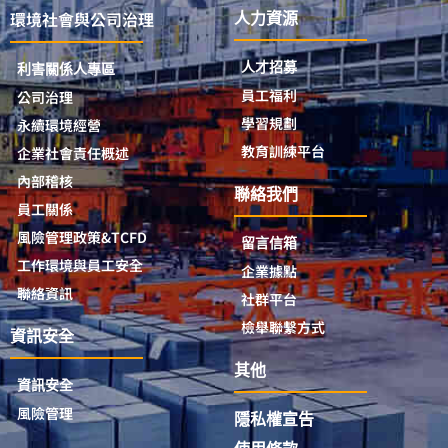
環境社會與公司治理
人力資源
人才招募
利害關係人專區
員工福利
公司治理
學習規劃
永續環境經營
教育訓練平台
企業社會責任概述
內部稽核
聯絡我們
員工關係
風險管理政策&TCFD
留言信箱
工作環境與員工安全
企業據點
聯絡資訊
社群平台
檢舉聯繫方式
資訊安全
其他
資訊安全
風險管理
隱私權宣告