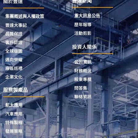
關於豐達
豐達新聞
重大訊息公告
集團概述與人權政策
歷年報導
豐達大事記
活動剪影
品質保證
客戶認證
投資人關係
全球版圖
邁向榮耀
公司資訊
廠區巡禮
財務概況
企業文化
股東專欄
問答集
服務與產品
聯絡資訊
航太應用
汽車應用
特殊製程
發展策略