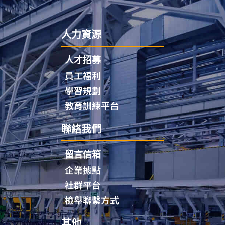
人力資源
人才招募
員工福利
學習規劃
教育訓練平台
聯絡我們
留言信箱
企業據點
社群平台
檢舉聯繫方式
其他