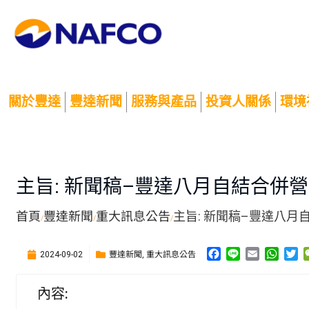
關於豐達
豐達新聞
服務與產品
投資人關係
環境
主旨: 新聞稿–豐達八月自結合併營
首頁
豐達新聞
重大訊息公告
主旨: 新聞稿–豐達八月自
/
/
/
F
L
E
W
T
豐達新聞
重大訊息公告
2024-09-02
,
a
i
m
h
w
c
n
a
a
i
內容:
e
e
i
t
t