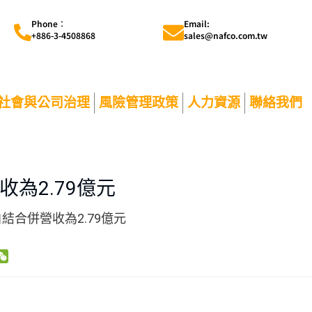
Phone︰
Email:
+886-3-4508868
sales@nafco.com.tw
社會與公司治理
風險管理政策
人力資源
聯絡我們
收為2.79億元
結合併營收為2.79億元
W
e
C
h