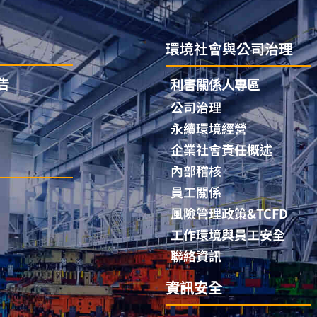
環境社會與公司治理
告
利害關係人專區
公司治理
永續環境經營
企業社會責任概述
內部稽核
員工關係
風險管理政策&TCFD
工作環境與員工安全
聯絡資訊
資訊安全