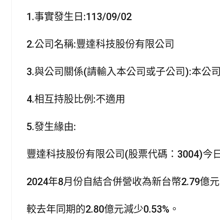
b
l
s
t
o
A
e
1.事實發生日:113/09/02
o
p
r
k
p
2.公司名稱:豐達科技股份有限公司
3.與公司關係(請輸入本公司或子公司):本公
4.相互持股比例:不適用
5.發生緣由:
豐達科技股份有限公司(股票代碼：3004)今日(2
2024年8月份自結合併營收為新台幣2.79億元，
較去年同期的2.80億元減少0.53%。