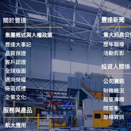
關於豐達
豐達新聞
重大訊息公
集團概述與人權政策
歷年報導
豐達大事記
活動剪影
品質保證
客戶認證
投資人關係
全球版圖
邁向榮耀
公司資訊
廠區巡禮
財務概況
企業文化
股東專欄
問答集
服務與產品
聯絡資訊
航太應用