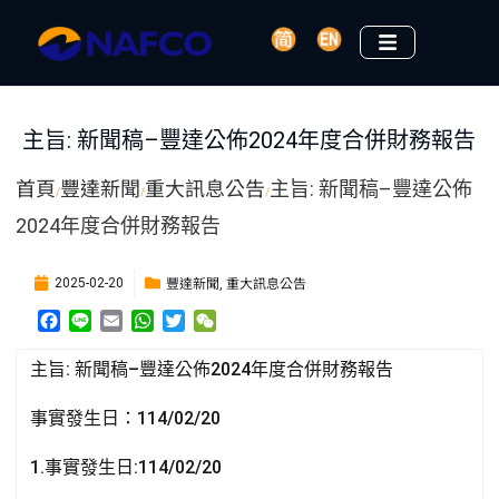
主旨: 新聞稿–豐達公佈2024年度合併財務報告
首頁
豐達新聞
重大訊息公告
主旨: 新聞稿–豐達公佈
/
/
/
2024年度合併財務報告
豐達新聞
重大訊息公告
2025-02-20
,
F
L
E
W
T
W
a
i
m
h
w
e
c
n
a
a
i
C
主旨: 新聞稿–豐達公佈2024年度合併財務報告
e
e
i
t
t
h
b
l
s
t
a
事實發生日：114/02/20
o
A
e
t
o
p
r
1.事實發生日:114/02/20
k
p