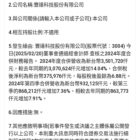
2.公司名稱:豐達科技股份有限公司
3.與公司關係(請輸入本公司或子公司):本公司
4.相互持股比例:不適用
5.發生緣由: 豐達科技股份有限公司(股票代號：3004) 今
日(2025/02/20)董事會通過經會計師 查核之2024年度合
併財務報告。 2024年度合併營收為新台幣3,501,720仟
元，較去年同期的3,070,624仟元增加14.04%，合併稅
後淨利為新台幣375,976仟元，每股稅後盈餘為6.88元。
2024年第四季合併營收為新台幣932,125仟元，較第三
季的868,212仟元增加7.36%，相較去年同期的863,773
仟元增加7.91%。
6.因應措施:無。
7.其他應敘明事項(若事件發生或決議之主體係屬公開發
行以上公司，本則重大訊息同時符合證券交易法施行細