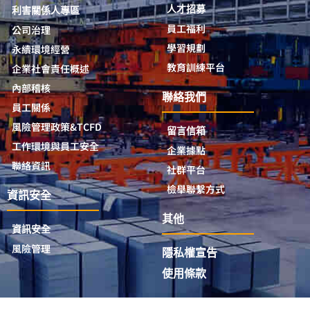
人才招募
利害關係人專區
員工福利
公司治理
學習規劃
永續環境經營
教育訓練平台
企業社會責任概述
內部稽核
聯絡我們
員工關係
風險管理政策&TCFD
留言信箱
工作環境與員工安全
企業據點
聯絡資訊
社群平台
檢舉聯繫方式
資訊安全
其他
資訊安全
風險管理
隱私權宣告
使用條款