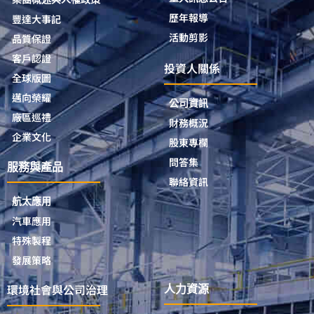
歷年報導
豐達大事記
活動剪影
品質保證
客戶認證
投資人關係
全球版圖
邁向榮耀
公司資訊
廠區巡禮
財務概況
企業文化
股東專欄
問答集
服務與產品
聯絡資訊
航太應用
汽車應用
特殊製程
發展策略
環境社會與公司治理
人力資源