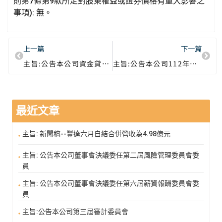
則第7條第9款所定對股東權益或證券價格有重大影響之
事項): 無。
上一篇
下一篇
主旨:公告本公司資金貸與達「公開發行公司資金貸與及背書保證處理準則」第二十二條第一項第二款及第一項第三款規定之標準
主旨:公告本公司112年股東常會重要決議
最近文章
主旨: 新聞稿--豐達六月自結合併營收為4.98億元
主旨: 公告本公司董事會決議委任第二屆風險管理委員會委
員
主旨: 公告本公司董事會決議委任第六屆薪資報酬委員會委
員
主旨:公告本公司第三屆審計委員會