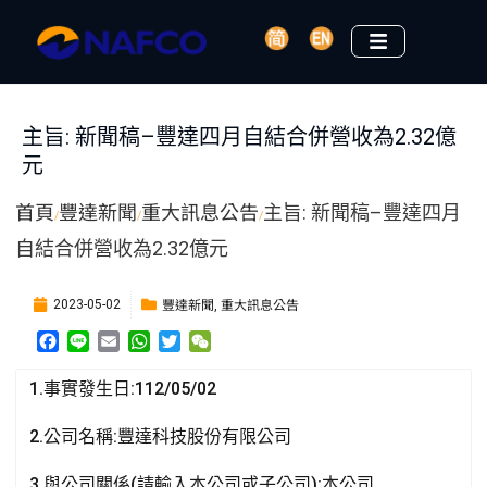
主旨: 新聞稿–豐達四月自結合併營收為2.32億
元
首頁
豐達新聞
重大訊息公告
主旨: 新聞稿–豐達四月
/
/
/
自結合併營收為2.32億元
豐達新聞
重大訊息公告
2023-05-02
,
F
L
E
W
T
W
a
i
m
h
w
e
c
n
a
a
i
C
1.事實發生日:112/05/02
e
e
i
t
t
h
b
l
s
t
a
2.公司名稱:豐達科技股份有限公司
o
A
e
t
o
p
r
3.與公司關係(請輸入本公司或子公司):本公司