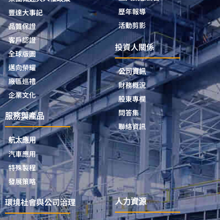
歷年報導
豐達大事記
活動剪影
品質保證
客戶認證
投資人關係
全球版圖
邁向榮耀
公司資訊
廠區巡禮
財務概況
企業文化
股東專欄
問答集
服務與產品
聯絡資訊
航太應用
汽車應用
特殊製程
發展策略
環境社會與公司治理
人力資源