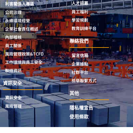
人才招募
利害關係人專區
員工福利
公司治理
學習規劃
永續環境經營
教育訓練平台
企業社會責任概述
內部稽核
聯絡我們
員工關係
風險管理政策&TCFD
留言信箱
工作環境與員工安全
企業據點
聯絡資訊
社群平台
檢舉聯繫方式
資訊安全
其他
資訊安全
風險管理
隱私權宣告
使用條款