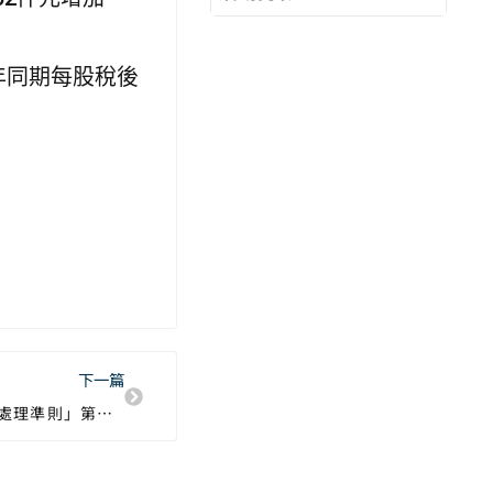
去年同期每股稅後
下一篇
主旨：本公司依「公開發行公司資金貸與及背書保證處理準則」第二十二條第一項第二款及第一項第三款規定公告