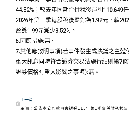
44.52%；較去年同期合併稅後淨利110,649仟
2026年第一季每股稅後盈餘為1.92元，較2
盈餘1.99元減少3.52%。
6.因應措施:無。
7.其他應敘明事項(若事件發生或決議之主
重大訊息同時符合證券交易法施行細則第7條
證券價格有重大影響之事項):無。
上一篇
主旨：公告本公司董事會通過115年第1季合併財務報告