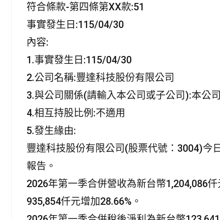
b
l
s
t
符合條款-第四條第XX款:51
o
A
e
o
p
r
事實發生日:115/04/30
k
p
內容:
1.事實發生日:115/04/30
2.公司名稱:豐達科技股份有限公司
3.與公司關係(請輸入本公司或子公司):本公
4.相互持股比例:不適用
5.發生緣由:
豐達科技股份有限公司(股票代號：3004)今日(
報告。
2026年第一季合併營收為新台幣1,204,086仟
935,854仟元增加28.66%。
2026年第一季合併稅後淨利為新台幣123,6