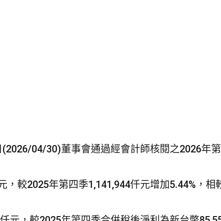
a
t
司
2026/04/30)董事會通過經會計師核閱之2026
元，較2025年第四季1,141,944仟元增加5.44%
41仟元，較2025年第四季合併稅後淨利為新台幣85,5