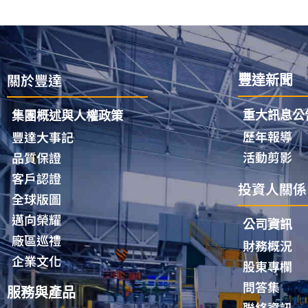
關於豐達
豐達新聞
重大訊息公
集團概述與人權政策
歷年報導
豐達大事記
活動剪影
品質保證
客戶認證
投資人關係
全球版圖
邁向榮耀
公司資訊
廠區巡禮
財務概況
企業文化
股東專欄
問答集
服務與產品
聯絡資訊