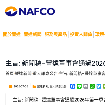
關於豐達
豐達新聞
服務與產品
投資人關係
環境
主旨: 新聞稿–豐達董事會通過20
首頁
豐達新聞
重大訊息公告
主旨: 新聞稿–豐達董事
/
/
/
F
L
E
W
T
豐達新聞
重大訊息公告
2026-07-06
,
a
i
m
h
w
c
n
a
a
i
主旨: 新聞稿–豐達董事會通過2026年第一
e
e
i
t
t