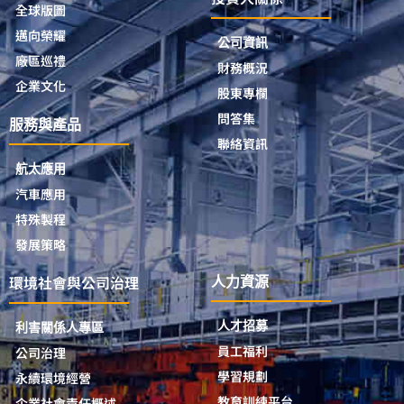
全球版圖
邁向榮耀
公司資訊
廠區巡禮
財務概況
企業文化
股東專欄
問答集
服務與產品
聯絡資訊
航太應用
汽車應用
特殊製程
發展策略
環境社會與公司治理
人力資源
人才招募
利害關係人專區
員工福利
公司治理
學習規劃
永續環境經營
教育訓練平台
企業社會責任概述