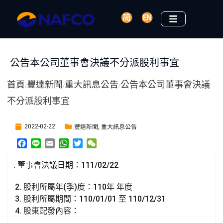
公告本公司董事會決議不分派股利事宜
首頁
豐達新聞
重大訊息公告
公告本公司董事會決議
/
/
/
不分派股利事宜
豐達新聞
重大訊息公告
2022-02-22
,
F
L
E
W
T
W
a
i
m
h
w
e
c
n
a
a
i
C
. 董事會決議日期：111/02/22
e
e
i
t
t
h
b
l
s
t
a
股利所屬年(季)度：110年 年度
o
A
e
t
股利所屬期間：110/01/01 至 110/12/31
o
p
r
股東配發內容：
k
p