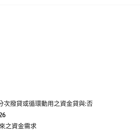
e
C
h
a
t
分次撥貸或循環動用之資金貸與:否
26
往來之資金需求