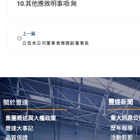
10.其他應敘明事項:無
上一篇
公告本公司董事會推選副董事長
關於豐達
豐達新聞
重大訊息公
集團概述與人權政策
歷年報導
豐達大事記
活動剪影
品質保證