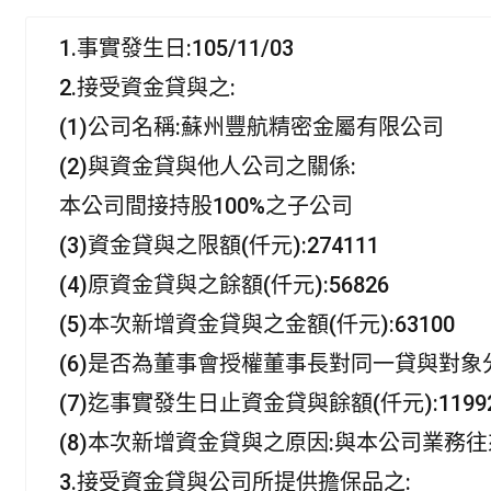
a
i
m
h
w
c
n
a
a
i
1.事實發生日:105/11/03
e
e
i
t
t
b
l
s
t
2.接受資金貸與之:
o
A
e
o
p
r
(1)公司名稱:蘇州豐航精密金屬有限公司
k
p
(2)與資金貸與他人公司之關係:
本公司間接持股100%之子公司
(3)資金貸與之限額(仟元):274111
(4)原資金貸與之餘額(仟元):56826
(5)本次新增資金貸與之金額(仟元):63100
(6)是否為董事會授權董事長對同一貸與對象
(7)迄事實發生日止資金貸與餘額(仟元):1199
(8)本次新增資金貸與之原因:與本公司業務
3.接受資金貸與公司所提供擔保品之: