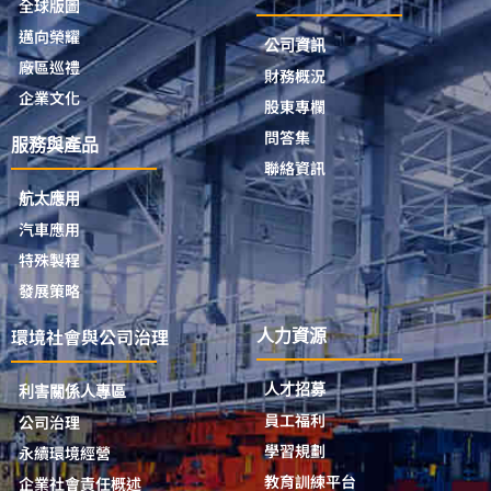
全球版圖
邁向榮耀
公司資訊
廠區巡禮
財務概況
企業文化
股東專欄
問答集
服務與產品
聯絡資訊
航太應用
汽車應用
特殊製程
發展策略
環境社會與公司治理
人力資源
人才招募
利害關係人專區
員工福利
公司治理
學習規劃
永續環境經營
教育訓練平台
企業社會責任概述