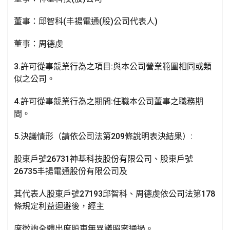
k
p
董事：邱智科(丰揚電通(股)公司代表人)
董事：周德虔
3.許可從事競業行為之項目:與本公司營業範圍相同或類
似之公司。
4.許可從事競業行為之期間:任職本公司董事之職務期
間。
5.決議情形（請依公司法第209條說明表決結果）:
股東戶號26731神基科技股份有限公司、股東戶號
26735丰揚電通股份有限公司及
其代表人股東戶號27193邱智科、周德虔依公司法第178
條規定利益迴避後，經主
席徵詢全體出席股東無異議照案通過。