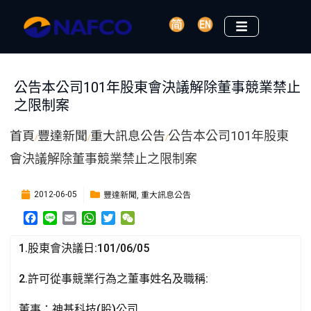
公告本公司101年股東會決議解除董事競業禁止
之限制案
首頁
豐達新聞
重大訊息公告
公告本公司101年股東
/
/
/
會決議解除董事競業禁止之限制案
豐達新聞
重大訊息公告
2012-06-05
,
F
L
E
W
T
W
a
i
m
h
w
e
c
n
a
a
i
C
1.股東會決議日:101/06/05
e
e
i
t
t
h
b
l
s
t
a
2.許可從事競業行為之董事姓名及職稱:
o
A
e
t
o
p
r
董事：神基科技(股)公司