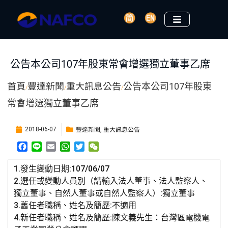
公告本公司107年股東常會增選獨立董事乙席
首頁
豐達新聞
重大訊息公告
公告本公司107年股東
/
/
/
常會增選獨立董事乙席
豐達新聞
重大訊息公告
2018-06-07
,
F
L
E
W
T
W
a
i
m
h
w
e
c
n
a
a
i
C
1.發生變動日期:107/06/07
e
e
i
t
t
h
2.選任或變動人員別（請輸入法人董事、法人監察人、
b
l
s
t
a
獨立董事、自然人董事或自然人監察人）:獨立董事
o
A
e
t
3.舊任者職稱、姓名及簡歷:不適用
o
p
r
k
p
4.新任者職稱、姓名及簡歷:陳文義先生：台灣區電機電