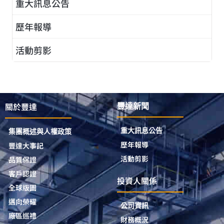
重大訊息公告
歷年報導
活動剪影
關於豐達
豐達新聞
重大訊息公告
集團概述與人權政策
歷年報導
豐達大事記
活動剪影
品質保證
客戶認證
投資人關係
全球版圖
邁向榮耀
公司資訊
廠區巡禮
財務概況