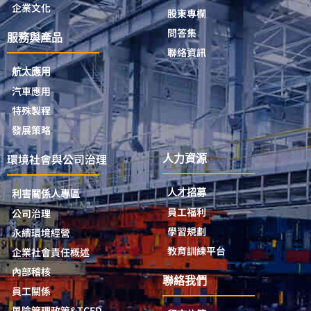
企業文化
股東專欄
問答集
服務與產品
聯絡資訊
航太應用
汽車應用
特殊製程
發展策略
環境社會與公司治理
人力資源
人才招募
利害關係人專區
員工福利
公司治理
學習規劃
永續環境經營
教育訓練平台
企業社會責任概述
內部稽核
聯絡我們
員工關係
風險管理政策&TCFD