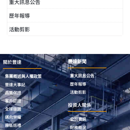
重大訊息公告
歷年報導
活動剪影
關於豐達
豐達新聞
重大訊息公告
集團概述與人權政策
歷年報導
豐達大事記
活動剪影
品質保證
客戶認證
投資人關係
全球版圖
邁向榮耀
公司資訊
廠區巡禮
財務概況