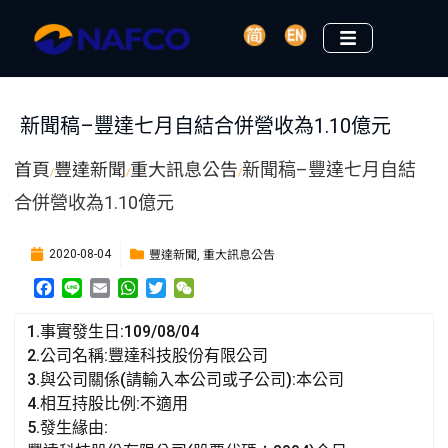
新聞稿–豐達七月自結合併營收為1.10億元
首頁
豐達新聞
重大訊息公告
新聞稿–豐達七月自結
/
/
/
合併營收為1.10億元
豐達新聞
重大訊息公告
2020-08-04
,
F
L
E
W
T
W
a
i
m
h
w
e
c
n
a
a
i
C
1.事實發生日:109/08/04
e
e
i
t
t
h
2.公司名稱:豐達科技股份有限公司
b
l
s
t
a
3.與公司關係(請輸入本公司或子公司):本公司
o
A
e
t
4.相互持股比例:不適用
o
p
r
k
p
5.發生緣由: