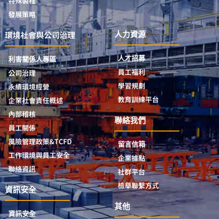
特殊製程
發展策略
環境社會與公司治理
人力資源
人才招募
利害關係人專區
員工福利
公司治理
學習規劃
永續環境經營
教育訓練平台
企業社會責任概述
內部稽核
聯絡我們
員工關係
風險管理政策&TCFD
留言信箱
工作環境與員工安全
企業據點
聯絡資訊
社群平台
檢舉聯繫方式
資訊安全
其他
資訊安全