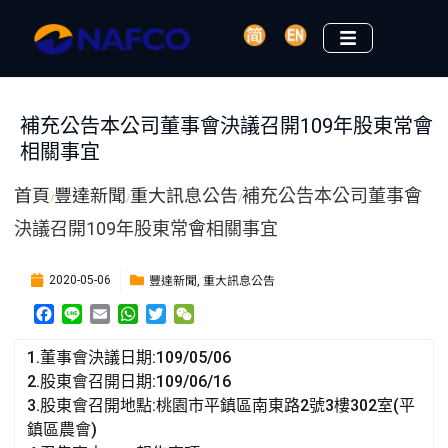
補充公告本公司董事會決議召開109年股東常會
相關事宜
首頁
豐達新聞
重大訊息公告
補充公告本公司董事會
/
/
/
決議召開109年股東常會相關事宜
豐達新聞
重大訊息公告
2020-05-06
,
F
L
E
W
T
W
a
i
m
h
w
e
c
n
a
a
i
C
1.董事會決議日期:109/05/06
e
e
i
t
t
h
2.股東會召開日期:109/06/16
b
l
s
t
a
3.股東會召開地點:桃園市平鎮區南東路2號3樓302室(平
o
A
e
t
鎮區農會)
o
p
r