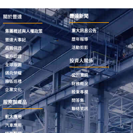
關於豐達
豐達新聞
重大訊息公告
集團概述與人權政策
歷年報導
豐達大事記
活動剪影
品質保證
客戶認證
投資人關係
全球版圖
邁向榮耀
公司資訊
廠區巡禮
財務概況
企業文化
股東專欄
問答集
服務與產品
聯絡資訊
航太應用
汽車應用