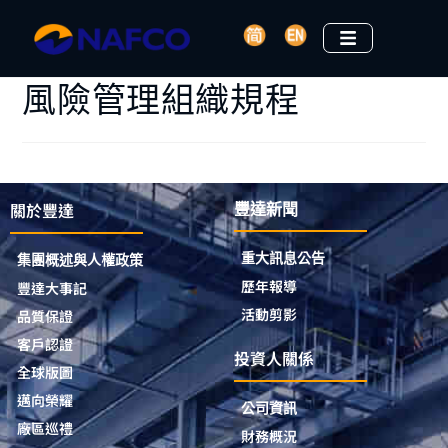
風險管理組織規程
關於豐達
豐達新聞
重大訊息公告
集團概述與人權政策
歷年報導
豐達大事記
活動剪影
品質保證
客戶認證
投資人關係
全球版圖
邁向榮耀
公司資訊
廠區巡禮
財務概況