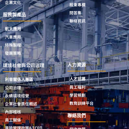
企業文化
股東專欄
問答集
服務與產品
聯絡資訊
航太應用
汽車應用
特殊製程
發展策略
環境社會與公司治理
人力資源
人才招募
利害關係人專區
員工福利
公司治理
學習規劃
永續環境經營
教育訓練平台
企業社會責任概述
內部稽核
聯絡我們
員工關係
風險管理政策&TCFD