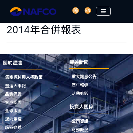
2014年合併報表
關於豐達
豐達新聞
重大訊息公告
集團概述與人權政策
歷年報導
豐達大事記
活動剪影
品質保證
客戶認證
投資人關係
全球版圖
邁向榮耀
公司資訊
廠區巡禮
財務概況