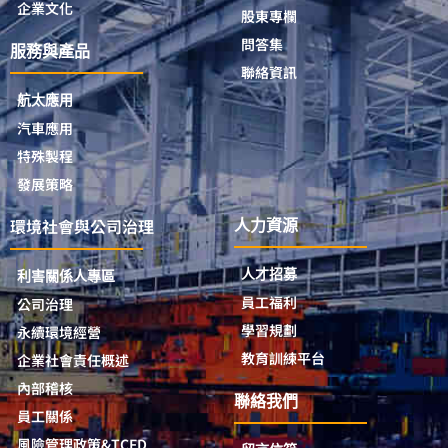
企業文化
股東專欄
問答集
服務與產品
聯絡資訊
航太應用
汽車應用
特殊製程
發展策略
環境社會與公司治理
人力資源
人才招募
利害關係人專區
員工福利
公司治理
學習規劃
永續環境經營
教育訓練平台
企業社會責任概述
內部稽核
聯絡我們
員工關係
風險管理政策&TCFD