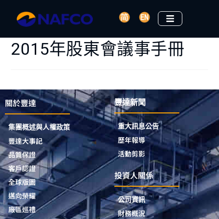
2015年股東會議事手冊
關於豐達
豐達新聞
重大訊息公告
集團概述與人權政策
歷年報導
豐達大事記
活動剪影
品質保證
客戶認證
投資人關係
全球版圖
邁向榮耀
公司資訊
廠區巡禮
財務概況