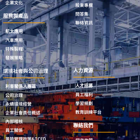
企業文化
股東專欄
問答集
服務與產品
聯絡資訊
航太應用
汽車應用
特殊製程
發展策略
環境社會與公司治理
人力資源
人才招募
利害關係人專區
員工福利
公司治理
學習規劃
永續環境經營
教育訓練平台
企業社會責任概述
內部稽核
聯絡我們
員工關係
風險管理政策&TCFD