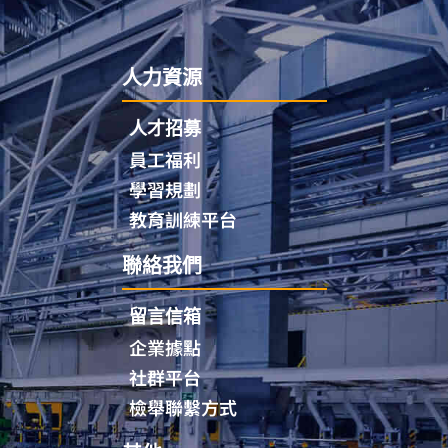
人力資源
人才招募
員工福利
學習規劃
教育訓練平台
聯絡我們
留言信箱
企業據點
社群平台
檢舉聯繫方式