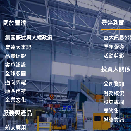
關於豐達
豐達新聞
重大訊息公
集團概述與人權政策
歷年報導
豐達大事記
活動剪影
品質保證
客戶認證
投資人關係
全球版圖
邁向榮耀
公司資訊
廠區巡禮
財務概況
企業文化
股東專欄
問答集
服務與產品
聯絡資訊
航太應用