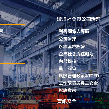
環境社會與公司治理
告
利害關係人專區
公司治理
永續環境經營
企業社會責任概述
內部稽核
員工關係
風險管理政策&TCFD
工作環境與員工安全
聯絡資訊
資訊安全