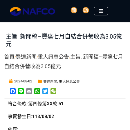
主旨: 新聞稿–豐達七月自結合併營收為3.05億
元
首頁
豐達新聞
重大訊息公告
主旨: 新聞稿–豐達七月
/
/
/
自結合併營收為3.05億元
豐達新聞
重大訊息公告
2024-08-02
,
F
L
E
W
T
W
a
i
m
h
w
e
c
n
a
a
i
C
符合條款-第四條第XX款:51
e
e
i
t
t
h
b
l
s
t
a
事實發生日:113/08/02
o
A
e
t
o
p
r
內容: