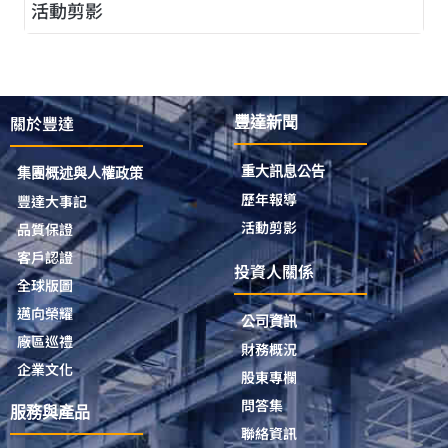
活動剪影
關於豐達
豐達新聞
重大訊息公告
集團概述與人權政策
歷年報導
豐達大事記
活動剪影
品質保證
客戶認證
投資人關係
全球版圖
邁向榮耀
公司資訊
廠區巡禮
財務概況
企業文化
股東專欄
問答集
服務與產品
聯絡資訊