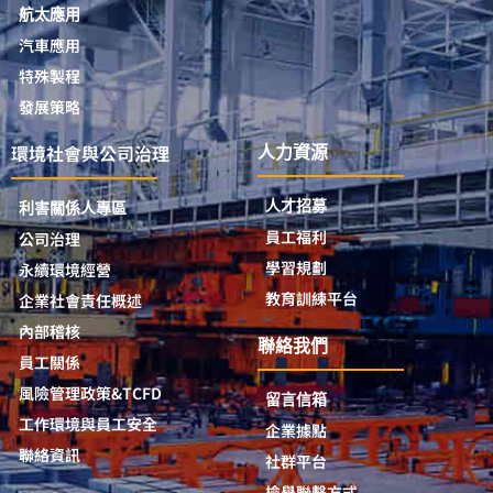
航太應用
汽車應用
特殊製程
發展策略
環境社會與公司治理
人力資源
人才招募
利害關係人專區
員工福利
公司治理
學習規劃
永續環境經營
教育訓練平台
企業社會責任概述
內部稽核
聯絡我們
員工關係
風險管理政策&TCFD
留言信箱
工作環境與員工安全
企業據點
聯絡資訊
社群平台
檢舉聯繫方式