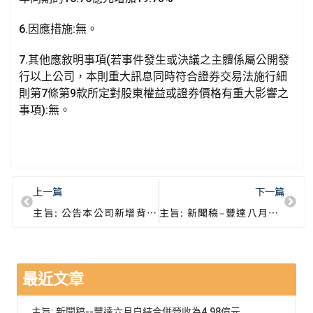
6.因應措施:無。
7.其他應敘明事項(若事件發生或決議之主體係屬公開發
行以上公司，本則重大訊息同時符合證券交易法施行細
則第7條第9款所定對股東權益或證券價格有重大影響之
事項):無。
上一篇
下一篇
主旨: 公告本公司新增背書保證金額達處理準則第25條第1項第3款相關事宜。
主旨: 新聞稿–豐達八月自結合併營收為2.79億元
最近文章
主旨: 新聞稿--豐達六月自結合併營收為4.98億元